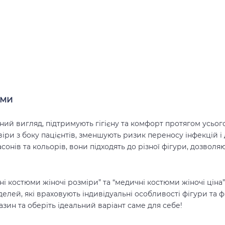
юми
ий вигляд, підтримують гігієну та комфорт протягом усьог
ри з боку пацієнтів, зменшують ризик переносу інфекцій і 
сонів та кольорів, вони підходять до різної фігури, дозволя
і костюми жіночі розміри” та “медичні костюми жіночі ціна
ей, які враховують індивідуальні особливості фігури та ф
зин та оберіть ідеальний варіант саме для себе!