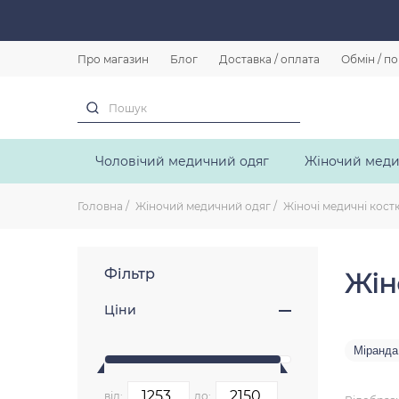
Про магазин
Блог
Доставка / оплата
Обмін / п
Чоловічий медичний одяг
Жіночий меди
Головна
Жіночий медичний одяг
Жіночі медичні кос
Фільтр
Жін
Ціни
Міранда
від:
до: