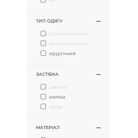
3/4
Соломія
Софія
ТИП ОДЯГУ
для косметолога
для стоматолога
хірургічний
ЗАСТІБКА
зав'язка
кнопки
немає
МАТЕРІАЛ