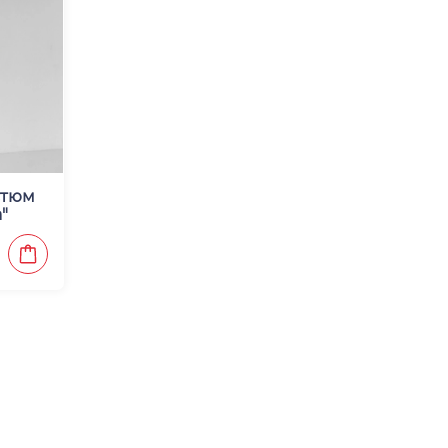
стюм
"