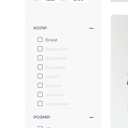
Відобраз
КОЛІР
білий
блакитний
бордовий
бузковий
графіт
жовтий
зелений
кораловий
кремовий
РОЗМІР
лайм