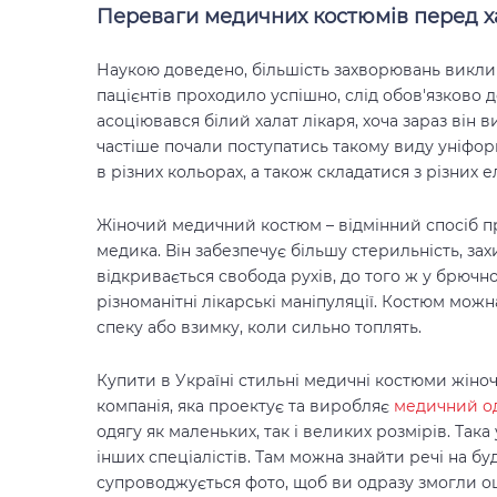
Переваги медичних костюмів перед 
Наукою доведено, більшість захворювань виклик
пацієнтів проходило успішно, слід обов'язково д
асоціювався білий халат лікаря, хоча зараз він в
частіше почали поступатись такому виду уніфор
в різних кольорах, а також складатися з різних е
Жіночий медичний костюм – відмінний спосіб п
медика. Він забезпечує більшу стерильність, зах
відкривається свобода рухів, до того ж у брюч
різноманітні лікарські маніпуляції. Костюм можн
спеку або взимку, коли сильно топлять.
Купити в Україні стильні медичні костюми жіно
компанія, яка проектує та виробляє
медичний о
одягу як маленьких, так і великих розмірів. Так
інших спеціалістів. Там можна знайти речі на бу
супроводжується фото, щоб ви одразу змогли оц