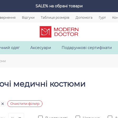
SALE%
на обрані товари
овернення
Відгуки
Таблиця розмірів
Допомога
Гурт
Кон
чний одяг
Аксесуари
Подарункові сертифікати
тюми
очі медичні костюми
Очистити фільтр