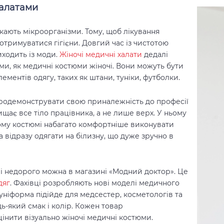
халатами
ають мікроорганізми. Тому, щоб лікування
отримуватися гігієни. Довгий час із чистотою
иходить із моди.
Жіночі медичні халати
дедалі
ми, як медичні костюми жіночі. Вони можуть бути
лементів одягу, таких як штани, туніки, футболки.
родемонструвати свою приналежність до професії
ищає все тіло працівника, а не лише верх. У ньому
ному костюмі набагато комфортніше виконувати
а відразу одягати на білизну, що дуже зручно в
чі недорого можна в магазині «Модний доктор». Це
дяг
. Фахівці розробляють нові моделі медичного
а уніформа підійде для медсестер, косметологів та
дь-який смак і колір. Кожен товар
інити візуально жіночі медичні костюми.