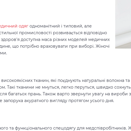
едичний одяг
одноманітний і типовий, але
кстильної промисловості розвивається відповідно
 здоров'я доступна маса різних моделей медичних
 єдине, що потрібно враховувати при виборі. Жіночі
ми.
 високоякісних тканин, які поєднують натуральні волокна т
м. Такі тканини не мнуться, легко перуться, швидко сохнуть
сля багатьох прань. Також варто звернути увагу на вироби 
це запорука акуратного вигляду протягом усього дня.
ого та функціонального спецодягу для медспівробітників. 