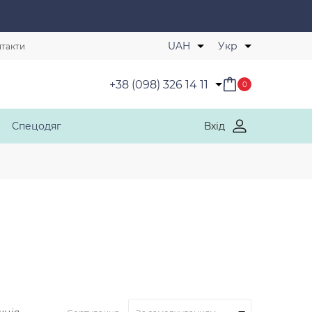
Обрані товари
UAH
Укр
такти
+38 (098) 326 14 11
0
Спецодяг
Вхід