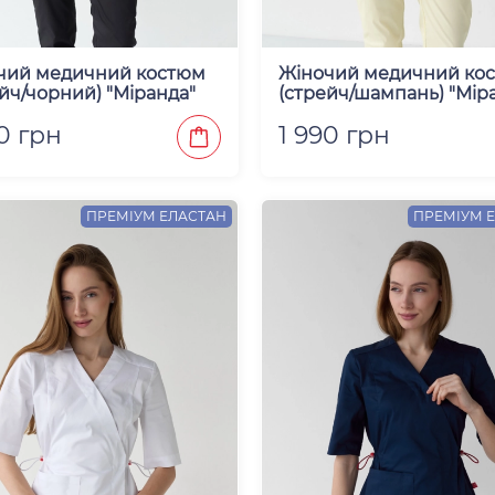
чий медичний костюм
Жіночий медичний ко
йч/чорний) "Міранда"
(стрейч/шампань) "Мір
0 грн
1 990 грн
ПРЕМІУМ ЕЛАСТАН
ПРЕМІУМ 