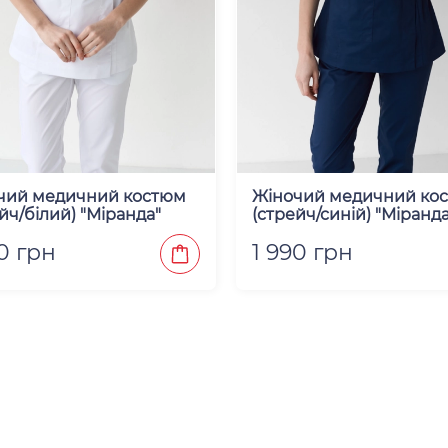
чий медичний костюм
Жіночий медичний ко
йч/білий) "Міранда"
(стрейч/синій) "Міранда
0 грн
1 990 грн