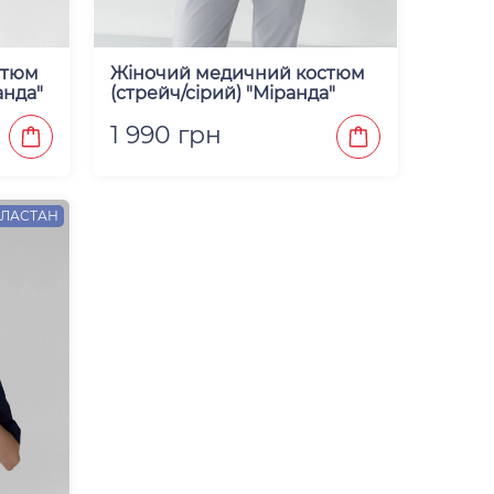
стюм
Жіночий медичний костюм
анда"
(стрейч/сірий) "Міранда"
1 990 грн
ЕЛАСТАН