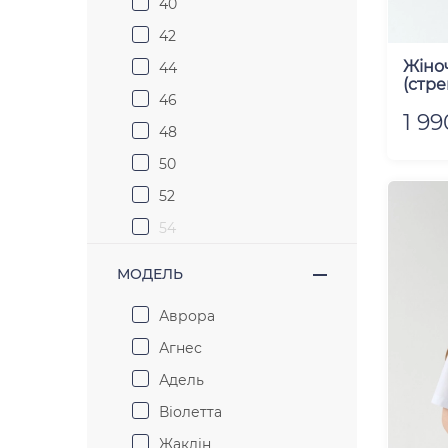
40
м'ятний
42
марсала
Жіно
44
мокко
(стре
46
пісочний
1 99
48
полин
50
пудра
52
світло-ліловий
54
синій
56
сірий
МОДЕЛЬ
58
сіро-блакитний
Аврора
60
фіолетовий
Агнес
62
фісташка
Адель
чорний
Віолетта
шампань
Жаклін