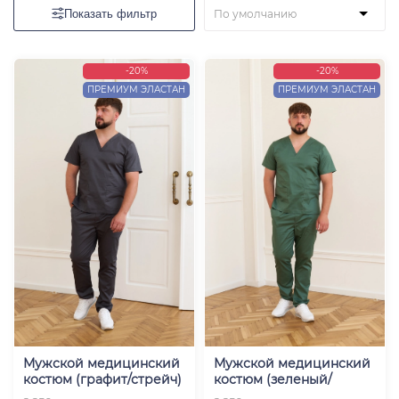
Показать фильтр
-20%
-20%
ПРЕМИУМ ЭЛАСТАН
ПРЕМИУМ ЭЛАСТАН
Мужской медицинский
Мужской медицинский
костюм (графит/стрейч)
костюм (зеленый/
"Руслан new"
стрейч) "Руслан new"