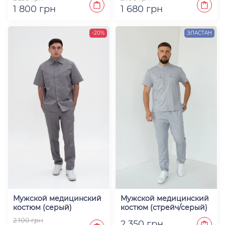
1 800 грн
1 680 грн
-20%
ЭЛАСТАН
Мужской медицинский
Мужской медицинский
костюм (серый)
костюм (стрейч/серый)
"Стефан"
"Феликс"
2 100 грн
2 350 грн