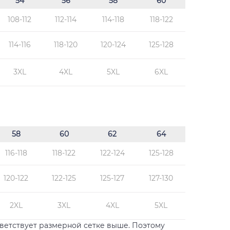
54
56
58
60
108-112
112-114
114-118
118-122
114-116
118-120
120-124
125-128
3XL
4XL
5XL
6XL
58
60
62
64
116-118
118-122
122-124
125-128
120-122
122-125
125-127
127-130
2XL
3XL
4XL
5XL
етствует размерной сетке выше. Поэтому