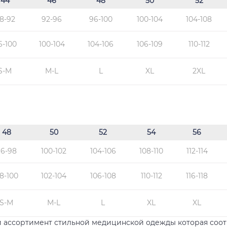
44
46
48
50
52
8-92
92-96
96-100
100-104
104-108
6-100
100-104
104-106
106-109
110-112
S-M
M-L
L
XL
2XL
48
50
52
54
56
96-98
100-102
104-106
108-110
112-114
8-100
102-104
106-108
110-112
116-118
S-М
M-L
L
XL
XL
ассортимент стильной медицинской одежды которая соотв