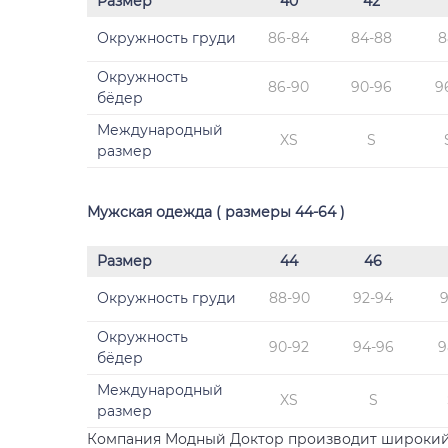
Размер
40
42
Окружность груди
86-84
84-88
8
Окружность
86-90
90-96
9
бёдер
Международный
XS
S
размер
Мужская одежда ( размеры 44-64 )
Размер
44
46
Окружность груди
88-90
92-94
Окружность
90-92
94-96
9
бёдер
Международный
XS
S
размер
Компания Модный Доктор производит широкий 