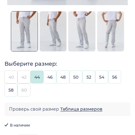
Выберите размер:
40
42
44
46
48
50
52
54
56
58
60
Проверь свой размер
Таблица размеров
В наличии