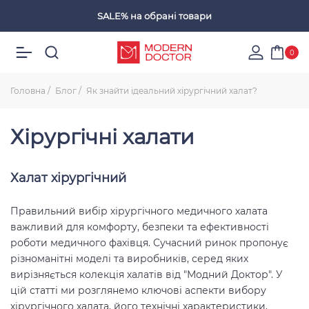
SALE%
на обрані товари
Обрані товари
0
Головна
Блог
Як знайти ідеальний хірургічний халат?
Хірургічні халати
Халат хірургічний
Правильний вибір хірургічного медичного халата
важливий для комфорту, безпеки та ефективності
роботи медичного фахівця. Сучасний ринок пропонує
різноманітні моделі та виробників, серед яких
вирізняється колекція халатів від "Модний Доктор". У
цій статті ми розглянемо ключові аспекти вибору
хірургічного халата, його технічні характеристики,