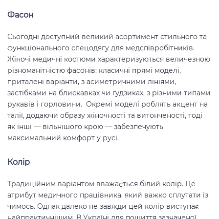
Фасон
Сьогодні доступний великий асортимент стильного та
функціонального спецодягу для медспівробітників.
Жіночі медичні костюми характеризуються величезною
різноманітністю фасонів: класичні прямі моделі,
приталені варіанти, з асиметричними лініями,
застібками на блискавках чи ґудзиках, з різними типами
рукавів і горловини. Окремі моделі роблять акцент на
талії, додаючи образу жіночності та витонченості, тоді
як інші — вільнішого крою — забезпечують
максимальний комфорт у русі.
Колір
Традиційним варіантом вважається білий колір. Це
атрибут медичного працівника, який важко сплутати із
чимось. Однак далеко не завжди цей колір виступає
найпрактичнішим. В Україні для пошиття зазначеної