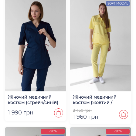
SOFT MODAL
Жіночий медичний
Жіночий медичний
костюм (стрейч/синій)
костюм (жовтий /
"Міранда"
premium) "Лорен"
2 450 грн
1 990 грн
1 960 грн
-20%
-20%