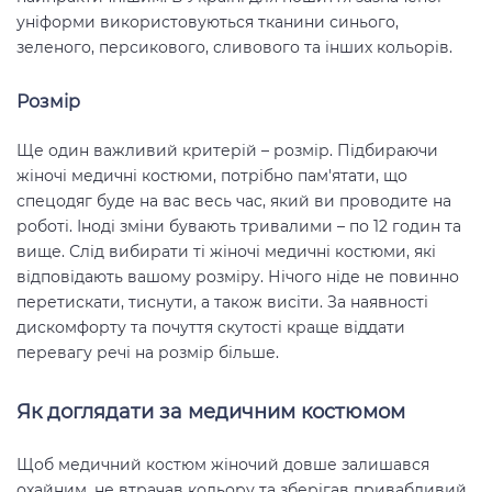
уніформи використовуються тканини синього,
зеленого, персикового, сливового та інших кольорів.
Розмір
Ще один важливий критерій – розмір. Підбираючи
жіночі медичні костюми, потрібно пам'ятати, що
спецодяг буде на вас весь час, який ви проводите на
роботі. Іноді зміни бувають тривалими – по 12 годин та
вище. Слід вибирати ті жіночі медичні костюми, які
відповідають вашому розміру. Нічого ніде не повинно
перетискати, тиснути, а також висіти. За наявності
дискомфорту та почуття скутості краще віддати
перевагу речі на розмір більше.
Як доглядати за медичним костюмом
Щоб медичний костюм жіночий довше залишався
охайним, не втрачав кольору та зберігав привабливий