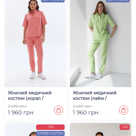
Жіночий медичний
Жіночий медичний
костюм (корал /
костюм (лайм /
premium) "Лорен"
premium) "Лорен"
2 450 грн
2 450 грн
1 960 грн
1 960 грн
-10%
-10%
СТРЕЙЧ КОТОН