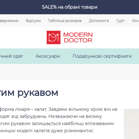
SALE%
на обрані товари
овернення
Відгуки
Таблиця розмірів
Допомога
Гурт
Кон
чний одяг
Аксесуари
Подарункові сертифікати
гим рукавом
форма лікаря – халат. Завдяки вільному крою він не
є одяг від забруднень. Незважаючи на велику
довгим рукавом залишається найбільш впізнаваним
нішні моделі халатів дуже різноманітні: