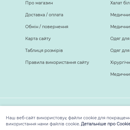
Про магазин
Халат бі
Доставка / оплата
Медичний
Обмін / повернення
Медичний
Карта сайту
Одяг для
Таблиця розмірів
Одяг для
Правила використання сайту
Хірургіч
Медичний
Наш веб-сайт використовує файли cookie для покращенн
використання нами файлів cookie.
Детальніше про Cooki