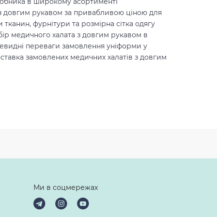
иробника в широкому асортименті
із довгим рукавом за привабливою ціною для
 тканин, фурнітури та розмірна сітка одягу
ибір медичного халата з довгим рукавом в
очевидні переваги замовлення уніформи у
оставка замовлених медичних халатів з довгим
Ми в соцмережах