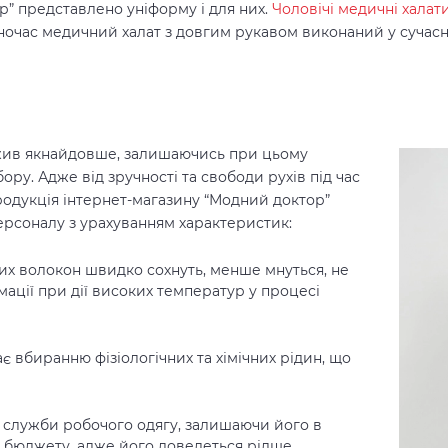
ар” представлено уніформу і для них.
Чоловічі медичні халат
дночас медичний халат з довгим рукавом виконаний у сучас
жив якнайдовше, залишаючись при цьому
ру. Адже від зручності та свободи рухів під час
родукція інтернет-магазину “Модний доктор”
ерсоналу з урахуванням характеристик:
их волокон швидко сохнуть, менше мнуться, не
ації при дії високих температур у процесі
вбиранню фізіологічних та хімічних рідин, що
н служби робочого одягу, залишаючи його в
ю бюджету, адже його доведеться рідше