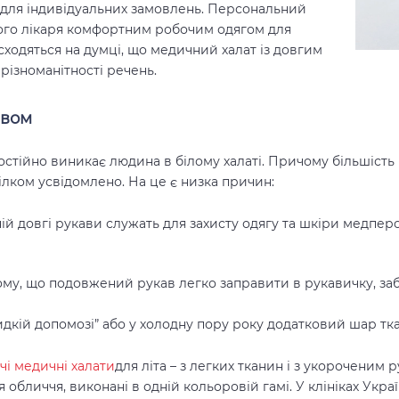
і для індивідуальних замовлень. Персональний
кого лікаря комфортним робочим одягом для
 сходяться на думці, що медичний халат із довгим
різноманітності речень.
авом
постійно виникає людина в білому халаті. Причому більшість
лком усвідомлено. На це є низка причин:
ній довгі рукави служать для захисту одягу та шкіри медпер
 тому, що подовжений рукав легко заправити в рукавичку, з
идкій допомозі” або у холодну пору року додатковий шар тка
чі медичні халати
для літа – з легких тканин і з укороченим
 обличчя, виконані в одній кольоровій гамі. У клініках Укр