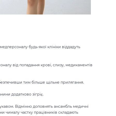
 медперсоналу будь-якої клініки віддадуть
соналу від попадання крові, слизу, медикаментів
абезпечивши тим більше щільне прилягання.
нини додатково зігріє.
 рукавом. Відмінно доповнять ансамбль медичні
аїни чималу частку працівників складають