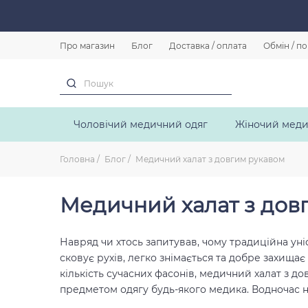
Про магазин
Блог
Доставка / оплата
Обмін / п
Чоловічий медичний одяг
Жіночий меди
Головна
Блог
Медичний халат з довгим рукавом
Медичний халат з дов
Навряд чи хтось запитував, чому традиційна уні
сковує рухів, легко знімається та добре захища
кількість сучасних фасонів, медичний халат з 
предметом одягу будь-якого медика. Водночас ни