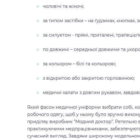
чоловічі та жіночі;
за типом застібки – на ґудзиках, кнопках, з
за силуетом - прямі, приталені, трапецієпо
по довжині – середньої довжини та укоро
за кольором – білі та кольорові;
з відкритою або закритою горловиною;
медичні халати з довгим рукавом, завдов
Який фасон медичної уніформи вибрати собі, к
робочого одягу, щоб у ньому було зручно викону
приділяє виробник "Модний доктор". Ретельно ви
практикуючими медпрацівниками, забезпечують 
сучасний вигляд. Завдяки широкому модельном