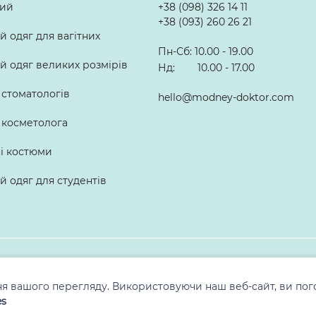
лий
+38 (098) 326 14 11
+38 (093) 260 26 21
 одяг для вагітних
Пн-Сб: 10.00 - 19.00
 одяг великих розмірів
Нд: 10.00 - 17.00
 стоматологів
hello@modney-doktor.com
 косметолога
ні костюми
 одяг для студентів
© 2010-2026, ТМ «Модний Доктор». Всі права захищені
я вашого перегляду. Використовуючи наш веб-сайт, ви пог
es