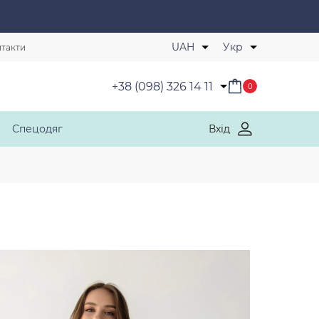
Обрані товари
UAH
Укр
такти
+38 (098) 326 14 11
0
Спецодяг
Вхід