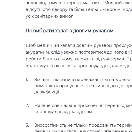
чоловіки, тому в інтернет-магазині “Модний лік
відсутністю декору та більш вільним кроєм. Во
усіх санітарних вимог.
Як вибрати халат з довгим рукавом
Щоб медичний халат з довгим рукавом прослу
акуратним, слід уважно поставитися до його вибо
роботи багато в чому залежить від уніформи. П
враховує всі нюанси та пропонує одяг для медп
Змішані тканини з переважанням натуральн
вимагають прасування, не схильні до деформ
дезінфекції.
Наявне спеціальне просочення перешкоджає 
спрощує догляд за одягом.
Зносостійкість не тільки продовжить термі
первісному вигляді, а й сприяє збереженн