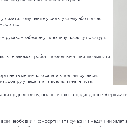
у дихати, тому навіть у сильну спеку або під час
омфортно.
м рукавом забезпечує ідеальну посадку по фігурі,
ність не заважає роботі, дозволяючи швидко змінити
і навіть медичного халата з довгим рукавом.
є довіру у пацієнта та вселяє впевненість.
ій щодо догляду, оскільки так спецодяг довше зберігає сві
 – всім необхідний комфортний та сучасний медичний халат з