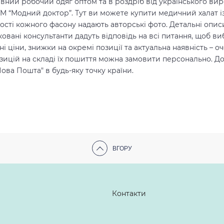
ивний робочий одяг оптом та в роздріб від українського в
ТМ “Модний доктор”. Тут ви можете купити медичний халат 
ості кожного фасону надають авторські фото. Детальні описи
овані консультанти дадуть відповідь на всі питання, щоб в
 ціни, знижки на окремі позиції та актуальна наявність – 
озицій на складі їх пошиття можна замовити персонально. Д
ова Пошта" в будь-яку точку країни.
ВГОРУ
Контакти