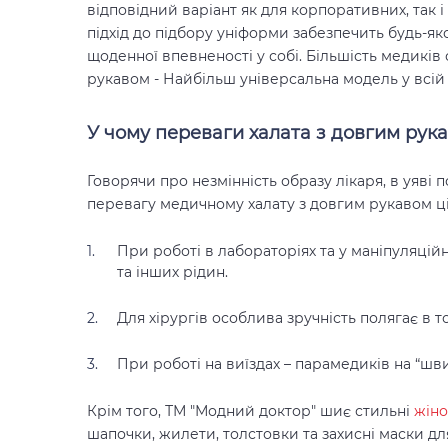
відповідний варіант як для корпоративних, так 
підхід до підбору уніформи забезпечить будь-я
щоденної впевненості у собі. Більшість медиків
рукавом - Найбільш універсальна модель у всій 
У чому переваги халата з довгим рук
Говорячи про незмінність образу лікаря, в уяві 
перевагу медичному халату з довгим рукавом ці
При роботі в лабораторіях та у маніпуляцій
та інших рідин.
Для хірургів особлива зручність полягає в
При роботі на виїздах – парамедиків на “шв
Крім того, ТМ "Модний доктор" шиє стильні
жіно
шапочки, жилети, толстовки та захисні маски для