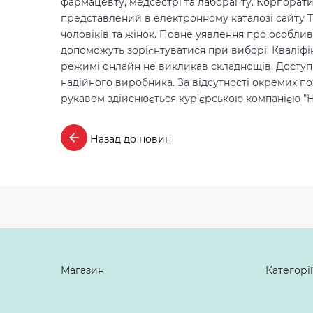
фармацевту, медсестрі та лаборанту. Корпорат
представлений в електронному каталозі сайту 
чоловіків та жінок. Повне уявлення про особлив
допоможуть зорієнтуватися при виборі. Кваліфік
режимі онлайн не викликав складнощів. Доступні
надійного виробника. За відсутності окремих п
рукавом здійснюється кур'єрською компанією "Н
Назад до новин
Магазин
Категорії