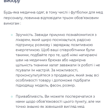
вибору
Будь-яка медична одяг, в тому числі і футболки для мед
персоналу, повинна відповідати трьом обов'язковим
вимогам :
Зручність. Завжди приємно познайомитися з
лікарем, який щиро посміхається, радісно
підтримує розмову і заряджає позитивною
енергетикою. Щоб ваші співробітники були
такими, подбайте про те, щоб ніякі натираючі
шви на медичних брюках або надмірна
щільність тканини халат заважали їх роботі і не
псували їм настрій. За можливості,
проконсультуйтеся з продавцем, який знає всі
особливості товару і допоможе підібрати
підходящу модель, фасон, розмір.
Привабливість. Ви можете посперечатися з
нами щодо обов'язковості цього пункту, але ми
точно знаємо як зовнішній вигляд мед