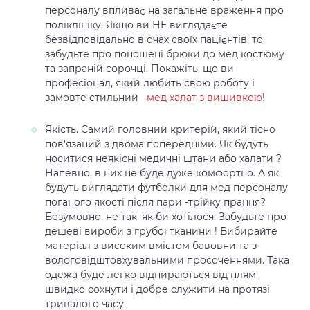
персоналу впливає на загальне враження про
поліклініку. Якщо ви НЕ виглядаєте
безвідповідально в очах своїх пацієнтів, то
забудьте про поношені брюки до мед костюму
та запраній сорочці. Покажіть, що ви
професіонал, який любить свою роботу і
замовте стильний
мед халат з вишивкою
!
Якість. Самий головний критерій, який тісно
пов'язаний з двома попередніми. Як будуть
носитися неякісні медичні штани або халати ?
Напевно, в них не буде дуже комфортно. А як
будуть виглядати футболки для мед персоналу
поганого якості після пари -трійку прання?
Безумовно, не так, як би хотілося. Забудьте про
дешеві вироби з грубої тканини ! Вибирайте
матеріал з високим вмістом бавовни та з
вологовідштовхувальними просоченнями. Така
одежа буде легко відпираються від плям,
швидко сохнути і добре служити на протязі
тривалого часу.