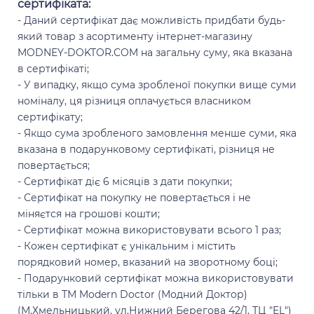
сертифіката:
- Даний сертифікат дає можливість придбати будь-
який товар з асортименту інтернет-магазину
MODNEY-DOKTOR.COM на загальну суму, яка вказана
в сертифікаті;
- У випадку, якщо сума зробленої покупки вище суми
номіналу, ця різниця оплачується власником
сертифікату;
- Якщо сума зробленого замовлення менше суми, яка
вказана в подарунковому сертифікаті, різниця не
повертається;
- Сертифікат діє 6 місяців з дати покупки;
Відправити
- Сертифікат на покупку не повертається і не
міняєтся на грошові кошти;
- Сертифікат можна використовувати всього 1 раз;
- Кожен сертифікат є унікальним і містить
порядковий номер, вказаний на зворотному боці;
- Подарунковий сертифікат можна використовувати
тільки в ТМ Modern Doctor (Модний Доктор)
(М.Хмельницький, ул.Нижний Берегова 42/1, ТЦ "EL")