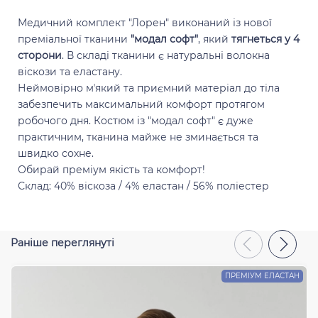
Медичний комплект "Лорен" виконаний із нової
преміальної тканини
"модал софт"
, який
тягнеться у 4
сторони
. В складі тканини є натуральні волокна
віскози та еластану.
Відправити
Неймовірно мʼякий та приємний матеріал до тіла
забезпечить максимальний комфорт протягом
робочого дня. Костюм із "модал софт" є дуже
практичним, тканина майже не зминається та
швидко сохне.
Обирай преміум якість та комфорт!
Склад: 40% віскоза / 4% еластан / 56% поліестер
Раніше переглянуті
ПРЕМІУМ ЕЛАСТАН