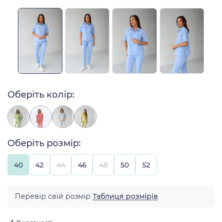
Оберіть колір:
Оберіть розмір:
40
42
44
46
48
50
52
Перевір свій розмір
Таблиця розмірів