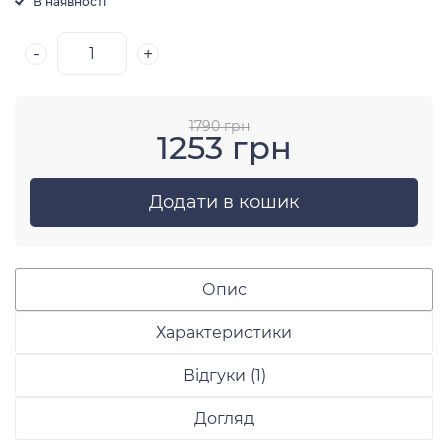
В наявності
-
+
Відправити
1790 грн
1253 грн
Додати в кошик
Опис
Характеристики
Відгуки (1)
Догляд