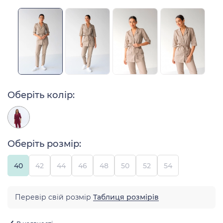
Оберіть колір:
Оберіть розмір:
40
42
44
46
48
50
52
54
Перевір свій розмір
Таблиця розмірів