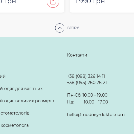
0 грн
1 990 грн
ВГОРУ
Контакти
лий
+38 (098) 326 14 11
+38 (093) 260 26 21
 одяг для вагітних
Пн-Сб: 10.00 - 19.00
 одяг великих розмірів
Нд: 10.00 - 17.00
 стоматологів
hello@modney-doktor.com
 косметолога