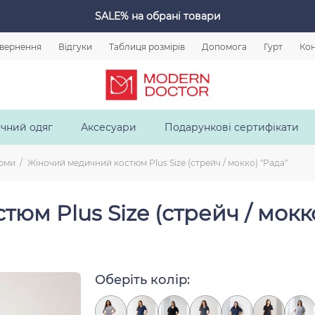
SALE%
на обрані товари
овернення
Відгуки
Таблиця розмірів
Допомога
Гурт
Кон
чний одяг
Аксесуари
Подарункові сертифікати
тюми
Жіночий медичний костюм Plus Size (стрейч / мокко) "Рада"
юм Plus Size (стрейч / мокко
Оберіть колір:
-10 %
ЕЛАСТАН