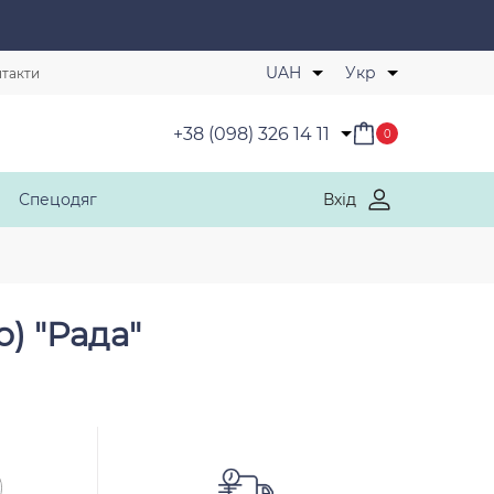
Обрані товари
UAH
Укр
такти
+38 (098) 326 14 11
0
Спецодяг
Вхід
) "Рада"
-10 %
ЕЛАСТАН