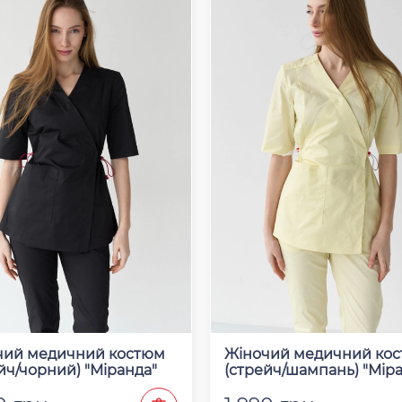
Відправити
чий медичний костюм
Жіночий медичний ко
йч/чорний) "Міранда"
(стрейч/шампань) "Мір