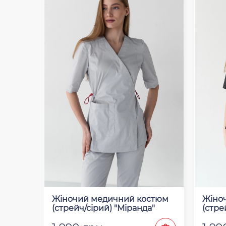
Жіночий медичний костюм
Жіно
(стрейч/сірий) "Міранда"
(стре