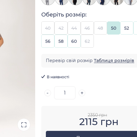
Оберіть розмір:
40
42
44
46
48
50
52
56
58
60
62
Перевір свій розмір
Таблиця розмірів
В наявності
-
+
2350 грн
2115 грн