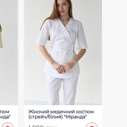
стюм
Жіночий медичний костюм
Жіноч
анда"
(стрейч/білий) "Міранда"
(стрей