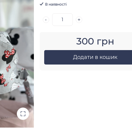
В наявності
-
+
300 грн
Додати в кошик