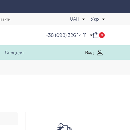
Обрані товари
UAH
Укр
такти
+38 (098) 326 14 11
0
Спецодяг
Вхід