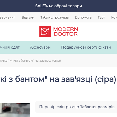
SALE%
на обрані товари
овернення
Відгуки
Таблиця розмірів
Допомога
Гурт
Кон
чний одяг
Аксесуари
Подарункові сертифікати
ка "Міккі з бантом" на зав'язці (сіра)
 з бантом" на зав'язці (сіра)
Перевір свій розмір
Таблиця розмірів