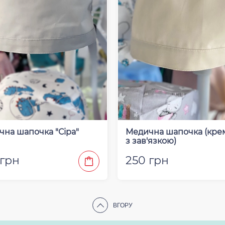
на шапочка "Сіра"
Медична шапочка (кре
з зав'язкою)
 грн
250 грн
ВГОРУ