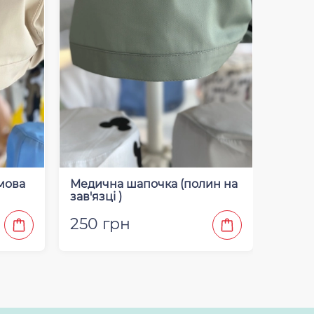
мова
Медична шапочка (полин на
Медич
зав'язці )
з зав‘
250 грн
250 