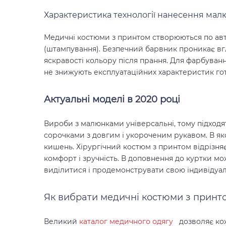
Характеристика технології нанесення мал
Медичні костюми з принтом
створюються по авт
(штампування). Безпечний барвник проникає вг
яскравості кольору після прання.
Для фарбування
не знижують експлуатаційних характеристик го
Актуальні моделі в
2020
році
Вироби з малюнками універсальні, тому підходя
сорочками з довгим і укороченим рукавом. В яко
кишень.
Хірургічний костюм з принтом
відрізня
комфорт і зручність. В доповнення до куртки 
виділитися і продемонструвати свою індивідуаль
Як вибрати
медичні костюми з прин
Великий
каталог медичного одягу
дозволяє кож