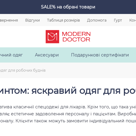
SALE%
на обрані товари
овернення
Відгуки
Таблиця розмірів
Допомога
Гурт
Кон
чний одяг
Аксесуари
Подарункові сертифікати
одяг для робочих буднів
нтом: яскравий одяг для ро
атива класичнії
спецодежі
для лікарів. Крім того, що така 
вляє естетичне задоволення персоналу і пацієнтам.
Виробн
оналу. Клієнти також можуть замовити індивідуальний поши