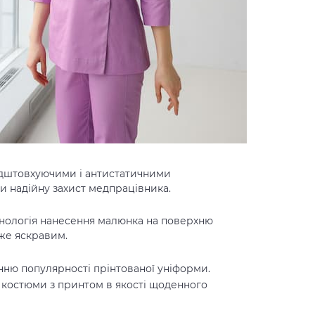
відштовхуючими і антистатичними
и надійну захист медпрацівника.
ехнологія нанесення малюнка на поверхню
 же яскравим.
нню популярності прінтованої уніформи.
 костюми з принтом
в якості щоденного