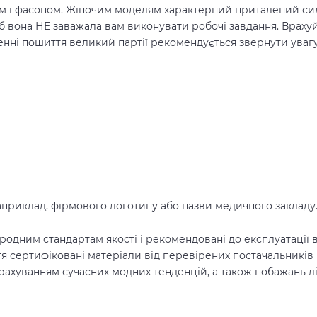
ом і фасоном. Жіночим моделям характерний приталений сил
б вона НЕ заважала вам виконувати робочі завдання. Врахуй
нні пошиття великий партії рекомендується звернути увагу
априклад, фірмового логотипу або назви медичного закладу
одним стандартам якості і рекомендовані до експлуатації в 
я сертифіковані матеріали від перевірених
постачальників
рахуванням сучасних модних тенденцій, а також побажань лі