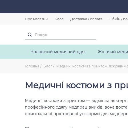
Про магазин
Блог
Доставка / оплата
Обмін / п
Чоловічий медичний одяг
Жіночий меди
Головна
Блог
Медичні костюми з принтом: яскравий 
Медичні костюми з при
Медичні костюми з принтом
—
відмінна альтерн
професійного одягу медпрацівників, вона доста
оригінальної прінтованої уніформи для медперс