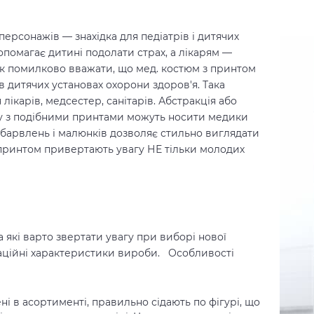
и
 персонажів
— знахідка для
педіатрів і дитячих
допомагає дитині подолати страх, а лікарям
—
к помилково вважати, що
мед. костюм з принтом
 дитячих установах охорони здоров'я. Така
лікарів, медсестер, санітарів. Абстракція або
му з подібними принтами можуть носити медики
барвлень і малюнків дозволяє стильно виглядати
 принтом
привертають увагу НЕ тільки молодих
а які варто звертати увагу при виборі нової
таційні характеристики вироби.
Особливості
ні в асортименті, правильно сідають по фігурі, що