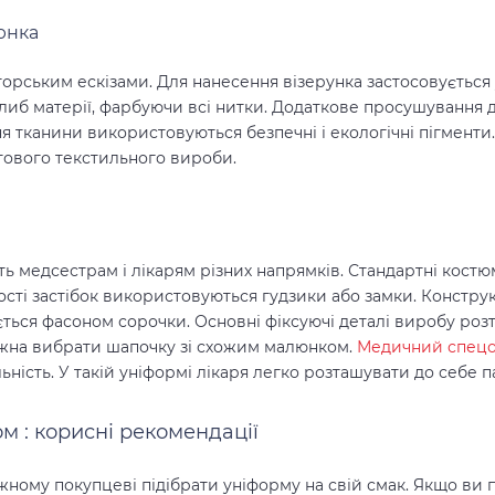
юнка
орським ескізами. Для нанесення візерунка застосовується 
либ матерії, фарбуючи всі нитки. Додаткове просушування 
 тканини використовуються безпечні і екологічні пігменти.
тового текстильного вироби.
ть медсестрам і лікарям різних напрямків. Стандартні кост
сті застібок використовуються гудзики або замки. Конструк
ється фасоном сорочки. Основні фіксуючі деталі виробу роз
можна вибрати шапочку зі схожим малюнком.
Медичний спецо
ність. У такій уніформі лікаря легко розташувати до себе п
том
: корисні рекомендації
ному покупцеві підібрати уніформу на свій смак. Якщо ви п