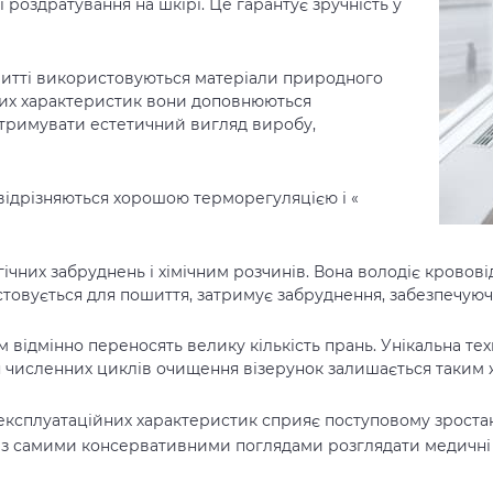
 роздратування на шкірі. Це гарантує зручність у
итті
використовуються матеріали природного
них характеристик вони доповнюються
дтримувати естетичний вигляд виробу,
відрізняються хорошою терморегуляцією і «
гічних забруднень і хімічним розчинів. Вона володіє крово
стовується для пошиття, затримує забруднення, забезпечуюч
ом
відмінно переносять велику кількість прань. Унікальна т
ля численних циклів очищення візерунок залишається таким
 експлуатаційних характеристик сприяє поступовому зроста
ям з самими консервативними поглядами розглядати
медичні