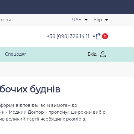
Обрані товари
UAH
Укр
такти
+38 (098) 326 14 11
0
Спецодяг
Вхід
бочих буднів
уніформа відповідає всім вимогам до
ик
« Модний Доктор » пропонує широкий вибір
в великий партії необхідних розмірів.