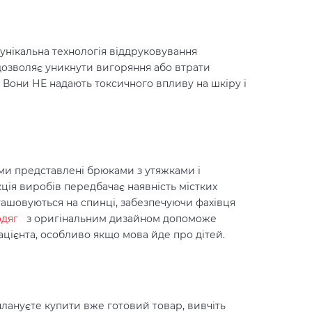
унікальна технологія віддруковування
дозволяє уникнути вигоряння або втрати
 Вони НЕ надають токсичного впливу на шкіру і
юми представлені брюками з утяжками і
ція виробів передбачає наявність містких
ташовуються на спинці, забезпечуючи фахівця
дяг
з оригінальним дизайном допоможе
ацієнта, особливо якщо мова йде про дітей.
лануєте купити вже готовий товар, вивчіть