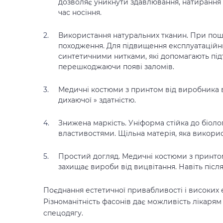
дозволяє уникнути здавлювання, натирання і
час носіння.
Використання натуральних тканин. При
пош
походження. Для підвищення експлуатацій
синтетичними нитками, які допомагають пі
перешкоджаючи появі заломів.
Медичні костюми з принтом
від виробника 
дихаючої » здатністю.
Знижена маркість. Уніформа стійка до біоло
властивостями. Щільна матерія, яка викори
Простий догляд.
Медичні костюми з принт
захищає вироби від вицвітання. Навіть піс
Поєднання естетичної привабливості і високих
Різноманітність фасонів дає можливість лікар
спецодягу.