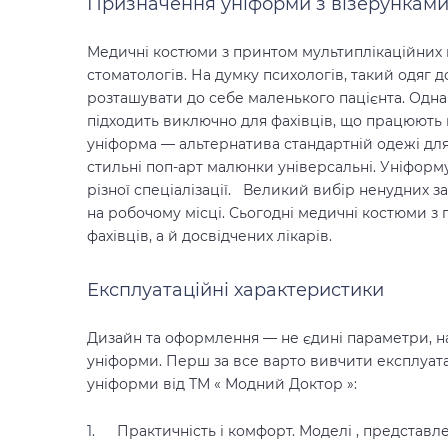
Призначення уніформи з візерункам
Медичні костюми з принтом
мультиплікаційних
стоматологів. На думку психологів, такий одяг 
розташувати до себе маленького пацієнта.
Одна
підходить виключно для фахівців, що працюють в
уніформа
—
альтернатива стандартній одежі для 
стильні
поп-арт малюнки універсальні. Уніфор
різної спеціалізації.
Великий вибір ненудних за
на робочому місці. Сьогодні
медичні костюми з
фахівців, а й досвідчених лікарів.
Експлуатаційні характеристики
Дизайн та оформлення
—
не єдині параметри, н
уніформи. Перш за все варто вивчити експлуа
уніформи від ТМ « Модний Доктор »:
Практичність і комфорт.
Моделі
, представле