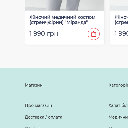
Жіночий медичний костюм
Жіно
(стрейч/сірий) "Міранда"
(стре
1 990 грн
1 99
Магазин
Категорії
Про магазин
Халат бі
Доставка / оплата
Медичний