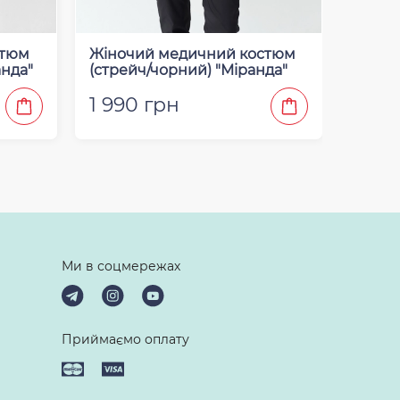
стюм
Жіночий медичний костюм
Жіноч
анда"
(стрейч/чорний) "Міранда"
(стрей
1 990 грн
1 99
Ми в соцмережах
Приймаємо оплату