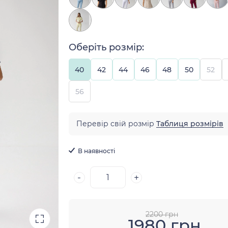
Оберіть розмір:
40
42
44
46
48
50
52
56
Перевір свій розмір
Таблиця розмірів
В наявності
-
+
2200 грн
1980 грн