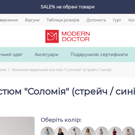
SALE%
на обрані товари
овернення
Відгуки
Таблиця розмірів
Допомога
Гурт
Кон
чний одяг
Аксесуари
Подарункові сертифікати
тюми
Жіночий медичний костюм "Соломія" (стрейч / синій)
юм "Соломія" (стрейч / сині
Оберіть колір:
-10 %
СТРЕЙЧ КОТОН