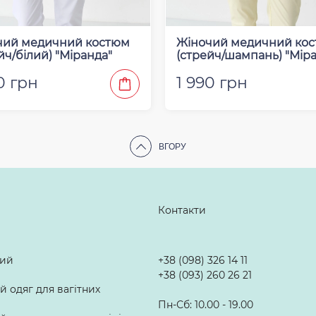
чий медичний костюм
Жіночий медичний ко
йч/білий) "Міранда"
(стрейч/шампань) "Мір
0 грн
1 990 грн
ВГОРУ
Контакти
лий
+38 (098) 326 14 11
+38 (093) 260 26 21
 одяг для вагітних
Пн-Сб: 10.00 - 19.00