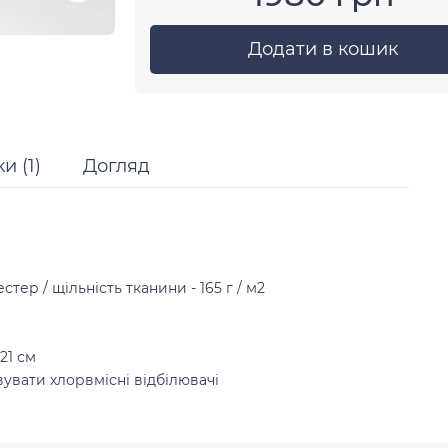
Додати в кошик
и (1)
Догляд
ер / щільність тканини - 165 г / м2
21 см
увати хлорвмісні відбілювачі