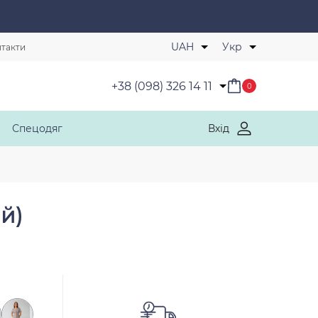
Обрані товари
UAH
Укр
такти
+38 (098) 326 14 11
0
Спецодяг
Вхід
й)
-10 %
СТРЕЙЧ КОТОН
СТР